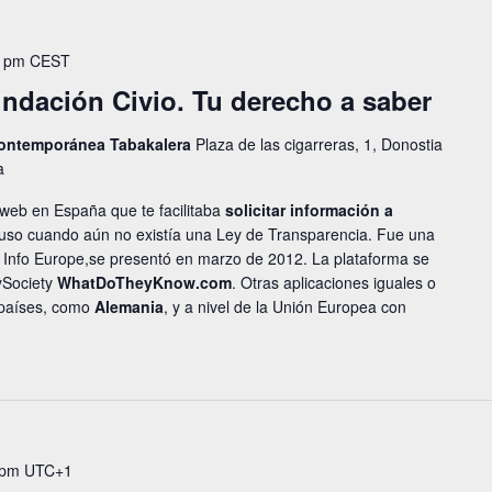
0 pm
CEST
ndación Civio. Tu derecho a saber
 contemporánea Tabakalera
Plaza de las cigarreras, 1, Donostia
a
 web en España que te facilitaba
solicitar información a
cluso cuando aún no existía una Ley de Transparencia. Fue una
ss Info Europe,se presentó en marzo de 2012. La plataforma se
ySociety
WhatDoTheyKnow.com
. Otras aplicaciones iguales o
s países, como
Alemania
, y a nivel de la Unión Europea con
 pm
UTC+1