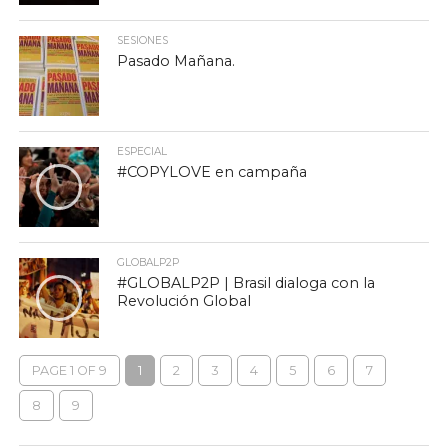
SESIONES
Pasado Mañana.
ESPECIAL
#COPYLOVE en campaña
GLOBALP2P
#GLOBALP2P | Brasil dialoga con la
Revolución Global
PAGE 1 OF 9
1
2
3
4
5
6
7
8
9