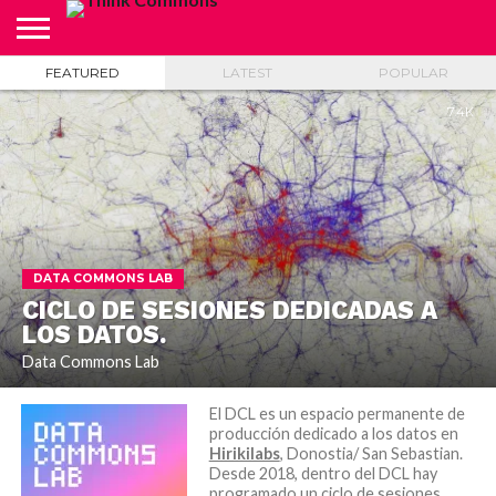
FEATURED
LATEST
POPULAR
ABOUT
CARRITO
CONTACTO
CRÉDITOS
FINALIZAR
INICIO
LIVE
MI
TIENDA
COMPRA
CUENTA
7.4K
DATA COMMONS LAB
CICLO DE SESIONES DEDICADAS A
LOS DATOS.
Data Commons Lab
El DCL es un espacio permanente de
producción dedicado a los datos en
Hirikilabs
, Donostia/ San Sebastian.
Desde 2018, dentro del DCL hay
programado un ciclo de sesiones