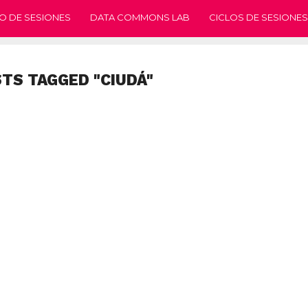
O DE SESIONES
DATA COMMONS LAB
CICLOS DE SESIONES
STS TAGGED "CIUDÁ"