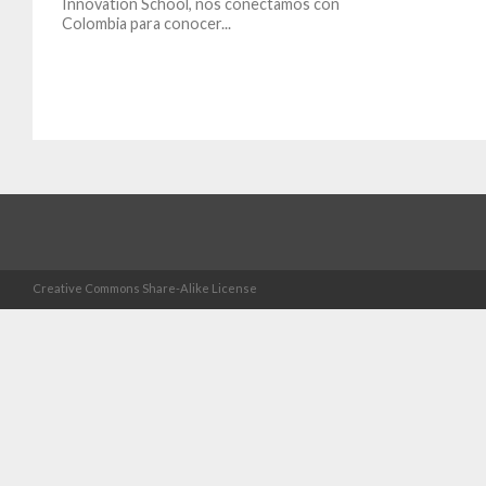
Innovation School, nos conectamos con
Colombia para conocer...
Creative Commons Share-Alike License