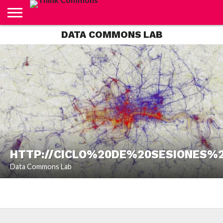
DATA COMMONS LAB
ABOUT
CARRITO
CONTACTO
CRÉDITOS
FINALIZAR
INICIO
LIVE
MI
TIENDA
COMPRA
CUENTA
7.4K
HTTP://CICLO%20DE%20SESIONES%
Data Commons Lab