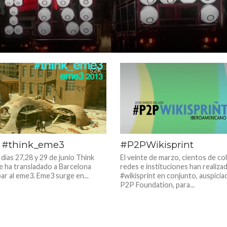
5.2K
l #think_eme3
#P2PWikisprint
días 27,28 y 29 de junio Think
El veinte de marzo, cientos de co
ha transladado a Barcelona
redes e instituciones han realiza
par al eme3. Eme3 surge en...
#wikisprint en conjunto, auspicia
P2P Foundation, para...