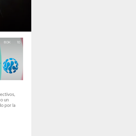
8.0K
10
lectivos,
do un
do por la