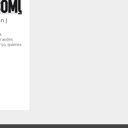
n |
a
grandes
urso, quienes