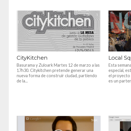
4.9K
1
CityKitchen
Local S
Basurama y Zuloark Martes 12 de marzo a las
Esta seman
17h30. Citykitchen pretende generar una
especial, es
nueva forma de construir ciudad, partiendo
el proyect
de la...
es un parte
9.6K