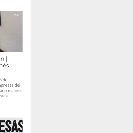
7.9K
n |
Inés
s de
mpresas del
sión es Inés
ada...
7.1K