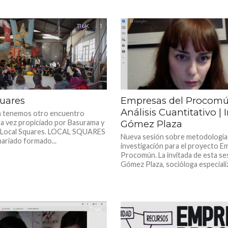
11.6K
1
quares
Empresas del Procomú
Análisis Cuantitativo | 
a tenemos otro encuentro
ta vez propiciado por Basurama y
Gómez Plaza
o Local Squares. LOCAL SQUARES
Nueva sesión sobre metodología
nariado formado...
investigación para el proyecto E
Procomún. La invitada de esta se
Gómez Plaza, socióloga especializ
7.4K