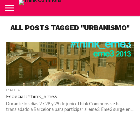
ABOUT
ALL POSTS TAGGED "URBANISMO"
CARRITO
CONTACTO
CRÉDITOS
FINALIZAR
INICIO
LIVE
MI
TIENDA
COMPRA
CUENTA
5.2K
ESPECIAL
Especial #think_eme3
Durante los días 27,28 y 29 de junio Think Commons se ha
transladado a Barcelona para participar al eme3. Eme3 surge en...