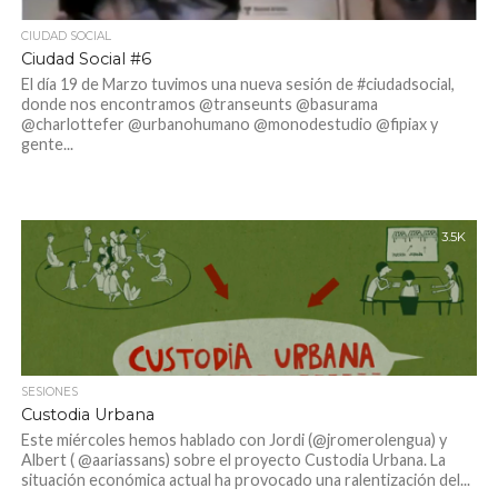
CIUDAD SOCIAL
Ciudad Social #6
El día 19 de Marzo tuvimos una nueva sesión de #ciudadsocial,
donde nos encontramos @transeunts @basurama
@charlottefer @urbanohumano @monodestudio @fipiax y
gente...
3.5K
SESIONES
Custodia Urbana
Este miércoles hemos hablado con Jordi (@jromerolengua) y
Albert ( @aariassans) sobre el proyecto Custodia Urbana. La
situación económica actual ha provocado una ralentización del...