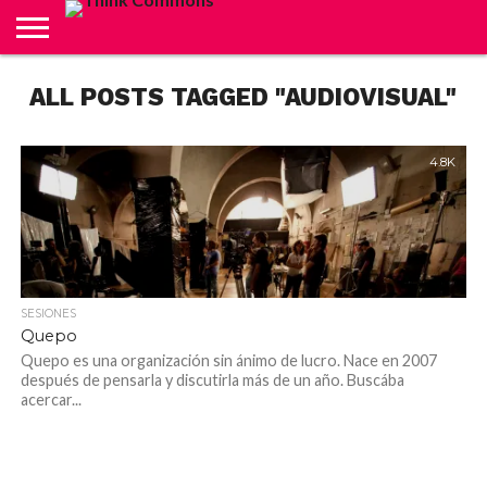
ABOUT
ALL POSTS TAGGED "AUDIOVISUAL"
CARRITO
CONTACTO
CRÉDITOS
FINALIZAR
INICIO
LIVE
MI
TIENDA
COMPRA
CUENTA
4.8K
SESIONES
Quepo
Quepo es una organización sin ánimo de lucro. Nace en 2007
después de pensarla y discutirla más de un año. Buscába
acercar...