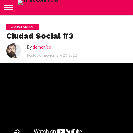
ABOUT
CARRITO
CONTACTO
CRÉDITOS
FINALIZAR
INICIO
LIVE
MI
TIENDA
CIUDAD SOCIAL
COMPRA
CUENTA
Ciudad Social #3
By
domenico
Posted on
noviembre 20, 2012