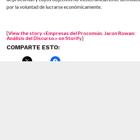
por la voluntad de lucrarse económicamente.
[
View the story «Empresas del Procomún. Jaron Rowan:
Análisis del Discurso.» on Storify
]
COMPARTE ESTO:
RELATED ITEMS:
ANALYSIS DEL DISCURSO
,
JARON ROWAN
,
PROCOMÚN
RECOMMENDED FOR YOU
#COPYLOVE en campaña