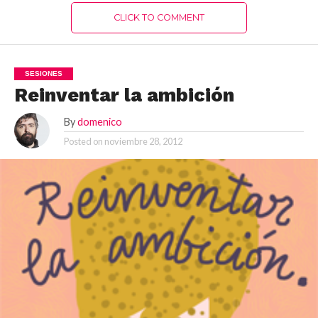
CLICK TO COMMENT
SESIONES
Reinventar la ambición
By
domenico
Posted on
noviembre 28, 2012