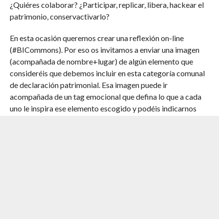
¿Quiéres colaborar? ¿Participar, replicar, libera, hackear el
patrimonio, conservactivarlo?
En esta ocasión queremos crear una reflexión on-line
(#BICommons). Por eso os invitamos a enviar una imagen
(acompañada de nombre+lugar) de algún elemento que
consideréis que debemos incluir en esta categoría comunal
de declaración patrimonial. Esa imagen puede ir
acompañada de un tag emocional que defina lo que a cada
uno le inspira ese elemento escogido y podéis indicarnos
también unas coordenadas geográficas para ubicarlos.
La manera de enviarlo es a través del twitter con
@Niquelarte #BICommons, vía correo electrónico a
niquel@niquelarte.org o a través de el evento vía facebook
en la página de Niquelarte.
¿Cómo percibimos el patrimonio? ¿Cómo percibimos las
fracciones de memoria e identidad que nos rodean? ¿Qué y