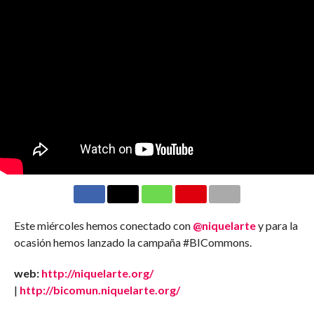
Este miércoles hemos conectado con
@niquelarte
y para la
ocasión hemos lanzado la campaña #BICommons.
web:
http://niquelarte.org/
|
http://bicomun.niquelarte.org/