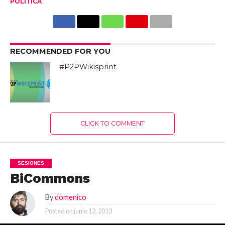
POLITÍCA
RECOMMENDED FOR YOU
#P2PWikisprint
CLICK TO COMMENT
SESIONES
BiCommons
By
domenico
Posted on
junio 12, 2013