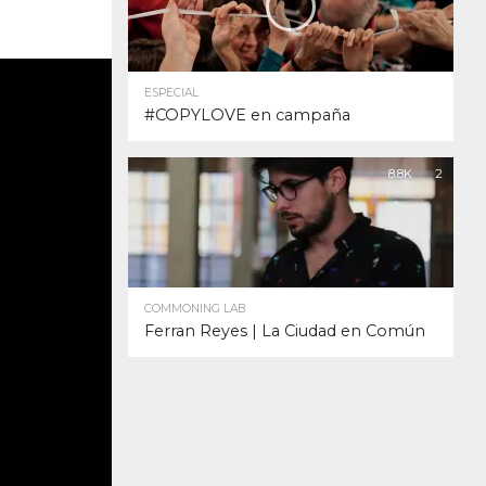
ESPECIAL
#COPYLOVE en campaña
8.8K
2
COMMONING LAB
Ferran Reyes | La Ciudad en Común