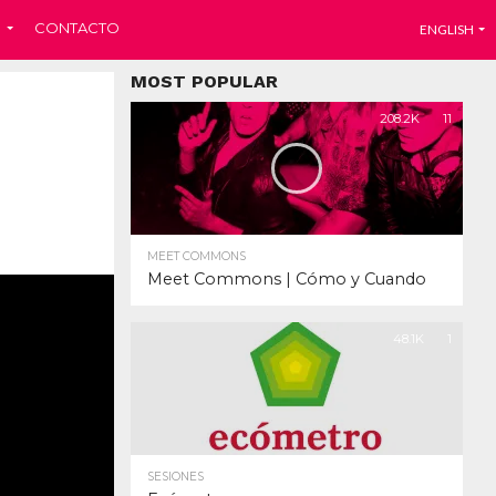
CONTACTO
ENGLISH
MOST POPULAR
208.2K
11
MEET COMMONS
Meet Commons | Cómo y Cuando
48.1K
1
SESIONES