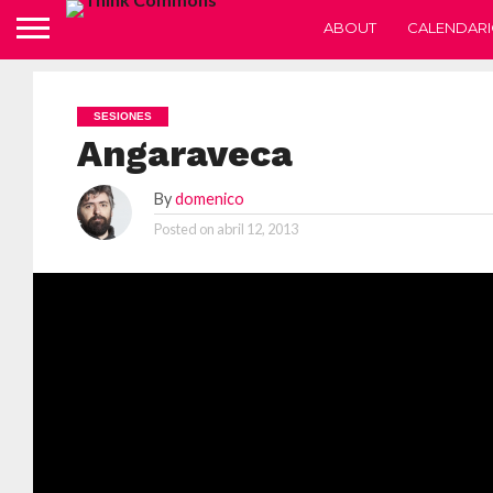
ABOUT
CALENDARI
SESIONES
Angaraveca
By
domenico
Posted on
abril 12, 2013