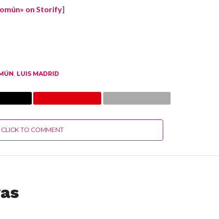
Común» on Storify
]
OMÚN
,
LUIS MADRID
CLICK TO COMMENT
vas