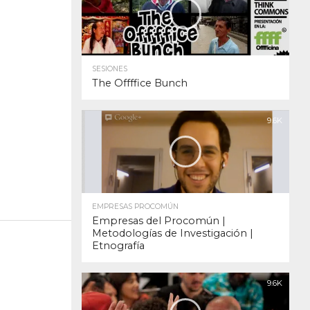
SESIONES
The Offffice Bunch
9.6K
EMPRESAS PROCOMÚN
Empresas del Procomún |
Metodologías de Investigación |
Etnografía
9.6K