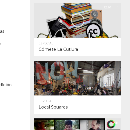
12.1K
1
mas
ESPECIAL
Y
Cómete La Cutlura
11.7K
1
dición
ESPECIAL
Local Squares
10.4K