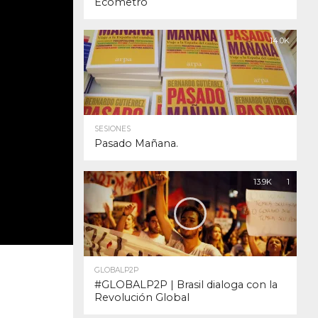
Ecómetro
14.0K
SESIONES
Pasado Mañana.
13.9K
1
GLOBALP2P
#GLOBALP2P | Brasil dialoga con la
Revolución Global
a