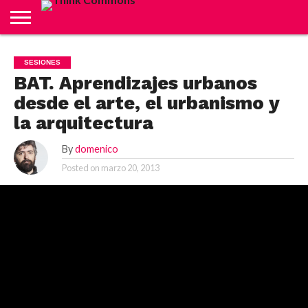
ABOUT
CARRITO
CONTACTO
CRÉDITOS
FINALIZAR
INICIO
LIVE
MI
TIENDA
SESIONES
COMPRA
CUENTA
BAT. Aprendizajes urbanos
desde el arte, el urbanismo y
la arquitectura
By
domenico
Posted on
marzo 20, 2013