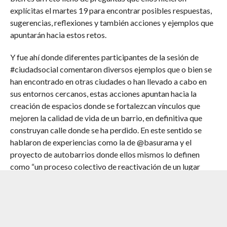
explícitas el martes 19 para encontrar posibles respuestas,
sugerencias, reflexiones y también acciones y ejemplos que
apuntarán hacia estos retos.
Y fue ahí donde diferentes participantes de la sesión de
#ciudadsocial comentaron diversos ejemplos que o bien se
han encontrado en otras ciudades o han llevado a cabo en
sus entornos cercanos, estas acciones apuntan hacia la
creación de espacios donde se fortalezcan vínculos que
mejoren la calidad de vida de un barrio, en definitiva que
construyan calle donde se ha perdido. En este sentido se
hablaron de experiencias como la de @basurama y el
proyecto de autobarrios donde ellos mismos lo definen
como “un proceso colectivo de reactivación de un lugar
abandonado, reinventando su función y uso mediante la
construcción de un espacio urbano sugerente por y para los
jóvenes del barrio y el resto de vecinos”, con actividades
como la omc radio.