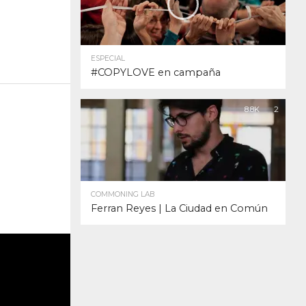
ESPECIAL
#COPYLOVE en campaña
8.8K
2
COMMONING LAB
Ferran Reyes | La Ciudad en Común