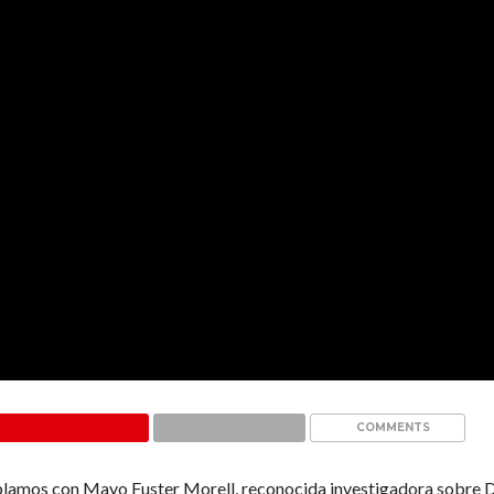
COMMENTS
blamos con Mayo Fuster Morell, reconocida investigadora sobre D