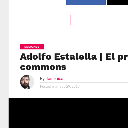
SESIONES
Adolfo Estalella | El 
commons
By
domenico
Posted on
mayo 29, 2013