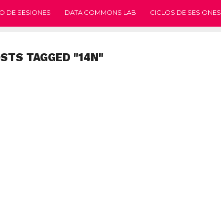
O DE SESIONES
DATA COMMONS LAB
CICLOS DE SESIONES
OSTS TAGGED "14N"