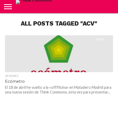
ABOUT
ALL POSTS TAGGED "ACV"
CARRITO
CONTACTO
CRÉDITOS
FINALIZAR
INICIO
LIVE
MI
TIENDA
COMPRA
CUENTA
48.0K
1
SESIONES
Ecómetro
El 18 de abril he vuelto a la «offfficina» en Matadero Madrid para
una nueva sesión de Think Commons, esta vez para presentar...