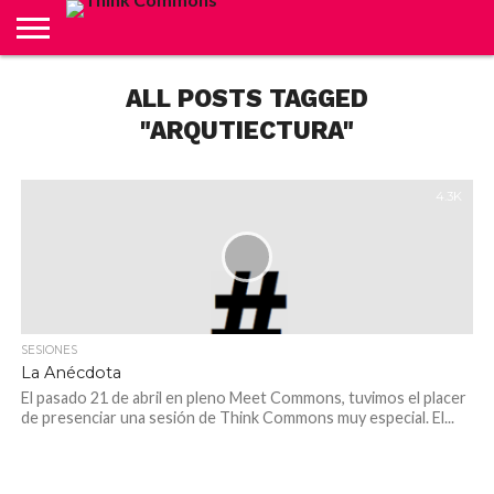
ABOUT
ALL POSTS TAGGED
CARRITO
CONTACTO
CRÉDITOS
FINALIZAR
INICIO
LIVE
MI
TIENDA
COMPRA
CUENTA
"ARQUTIECTURA"
4.3K
SESIONES
La Anécdota
El pasado 21 de abril en pleno Meet Commons, tuvimos el placer
de presenciar una sesión de Think Commons muy especial. El...