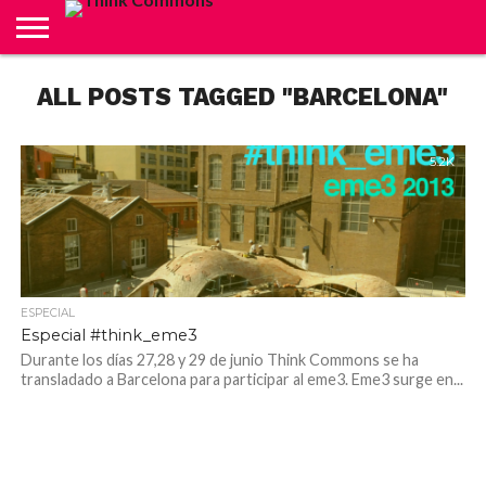
ABOUT
ALL POSTS TAGGED "BARCELONA"
CARRITO
CONTACTO
CRÉDITOS
FINALIZAR
INICIO
LIVE
MI
TIENDA
COMPRA
CUENTA
5.2K
ESPECIAL
Especial #think_eme3
Durante los días 27,28 y 29 de junio Think Commons se ha
transladado a Barcelona para participar al eme3. Eme3 surge en...