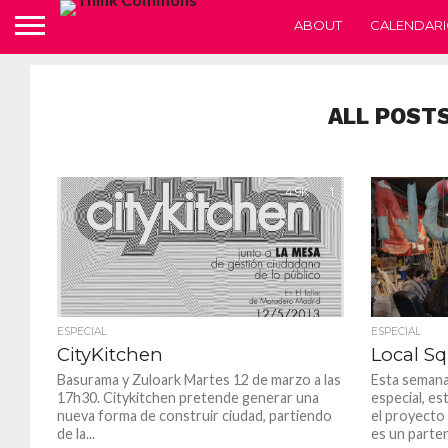
ABOUT
CALENDARI
ALL POST
4.9K
1
ESPECIAL
ESPECIAL
CityKitchen
Local S
Basurama y Zuloark Martes 12 de marzo a las
Esta seman
17h30. Citykitchen pretende generar una
especial, es
nueva forma de construir ciudad, partiendo
el proyect
de la...
es un parte