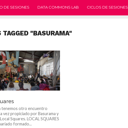
O DE SESIONES
DATA COMMONS LAB
CICLOS DE SESIONES
S TAGGED "BASURAMA"
11.6K
1
quares
a tenemos otro encuentro
ta vez propiciado por Basurama y
o Local Squares. LOCAL SQUARES
nariado formado...