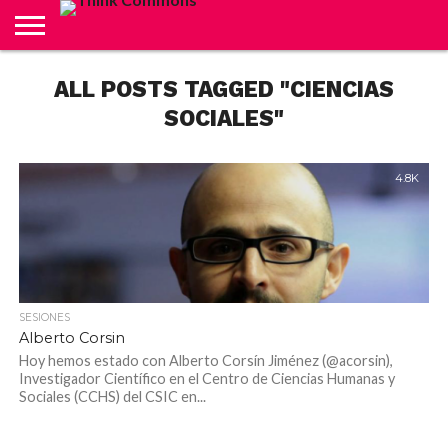
ABOUT
ALL POSTS TAGGED "CIENCIAS
CARRITO
CONTACTO
CRÉDITOS
FINALIZAR
INICIO
LIVE
MI
TIENDA
COMPRA
CUENTA
SOCIALES"
4.8K
SESIONES
Alberto Corsin
Hoy hemos estado con Alberto Corsín Jiménez (@acorsin),
Investigador Científico en el Centro de Ciencias Humanas y
Sociales (CCHS) del CSIC en...