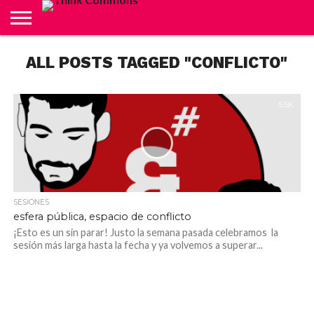
ABOUT
ALL POSTS TAGGED "CONFLICTO"
CARRITO
CONTACTO
CRÉDITOS
FINALIZAR
INICIO
LIVE
MI
TIENDA
COMPRA
CUENTA
5.5K
SESIONES
esfera pública, espacio de conflicto
¡Esto es un sin parar! Justo la semana pasada celebramos la
sesión más larga hasta la fecha y ya volvemos a superar...