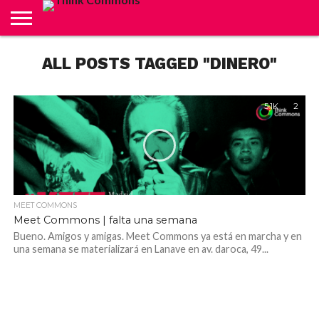
ABOUT
ALL POSTS TAGGED "DINERO"
CARRITO
CONTACTO
CRÉDITOS
FINALIZAR
INICIO
LIVE
MI
TIENDA
COMPRA
CUENTA
5.1K
2
MEET COMMONS
Meet Commons | falta una semana
Bueno. Amigos y amigas. Meet Commons ya está en marcha y en
una semana se materializará en Lanave en av. daroca, 49...