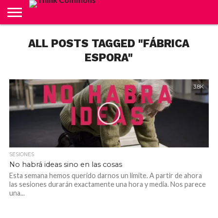
ABOUT
ALL POSTS TAGGED "FÁBRICA
CARRITO
CONTACTO
CRÉDITOS
FINALIZAR
INICIO
LIVE
MI
TIENDA
COMPRA
CUENTA
ESPORA"
3.8K
SESIONES
No habrá ideas sino en las cosas
Esta semana hemos querido darnos un limite. A partir de ahora
las sesiones durarán exactamente una hora y media. Nos parece
una...