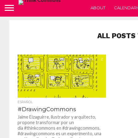
ABOUT
CALENDARI
ALL POSTS
5.7K
2
ESPAÑOL
#DrawingCommons
Jaime Eizaguirre, ilustrador y arquitecto,
propone transformar por un
dia #thinkcommons en #drawingcommons.
#drawingcommons es un experimento, una