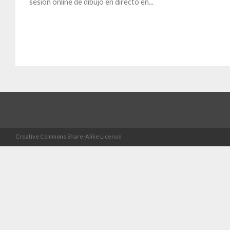
sesión online de dibujo en directo en...
Creative Commons Share-Alike License