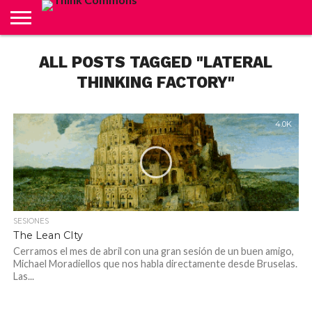
ABOUT
ALL POSTS TAGGED "LATERAL
CARRITO
CONTACTO
CRÉDITOS
FINALIZAR
INICIO
LIVE
MI
TIENDA
COMPRA
CUENTA
THINKING FACTORY"
4.0K
SESIONES
The Lean CIty
Cerramos el mes de abril con una gran sesión de un buen amigo,
Michael Moradiellos que nos habla directamente desde Bruselas.
Las...