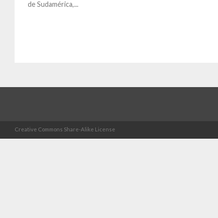
de Sudamérica,...
Creative Commons Share-Alike License