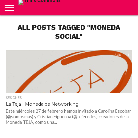
ABOUT
ALL POSTS TAGGED "MONEDA
CARRITO
CONTACTO
CRÉDITOS
FINALIZAR
INICIO
LIVE
MI
TIENDA
COMPRA
CUENTA
SOCIAL"
5.6K
1
SESIONES
La Teja | Moneda de Networking
Este miércoles 27 de febrero hemos invitado a Carolina Escobar
(@somosmas) y Cristian Figueroa (@tejeredes) creadores de la
Moneda TEJA, como una...