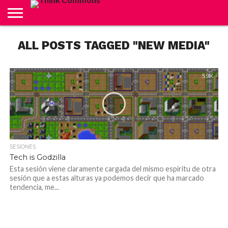
ABOUT
ALL POSTS TAGGED "NEW MEDIA"
CARRITO
CONTACTO
CRÉDITOS
FINALIZAR
INICIO
LIVE
MI
TIENDA
COMPRA
CUENTA
5.9K
SESIONES
Tech is Godzilla
Esta sesión viene claramente cargada del mismo espíritu de otra
sesión que a estas alturas ya podemos decir que ha marcado
tendencia, me...