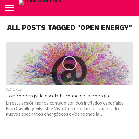
ABOUT
ALL POSTS TAGGED "OPEN ENERGY"
CARRITO
CONTACTO
CRÉDITOS
FINALIZAR
INICIO
LIVE
MI
TIENDA
COMPRA
CUENTA
4.5K
SESIONES
#openenergy: la escala humana de la energía
En esta sesión hemos contado con dos invitados especiales:
Fran Castillo y Silvestre Vivo. Con ellos hemos explorado
nuevos escenarios energéticos evidenciando la...