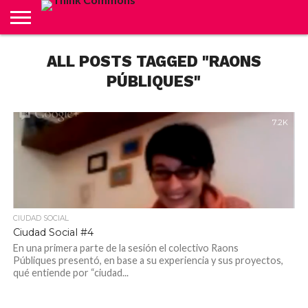
ABOUT
ALL POSTS TAGGED "RAONS
CARRITO
CONTACTO
CRÉDITOS
FINALIZAR
INICIO
LIVE
MI
TIENDA
COMPRA
CUENTA
PÚBLIQUES"
7.2K
CIUDAD SOCIAL
Ciudad Social #4
En una primera parte de la sesión el colectivo Raons
Públiques presentó, en base a su experiencia y sus proyectos,
qué entiende por “ciudad...