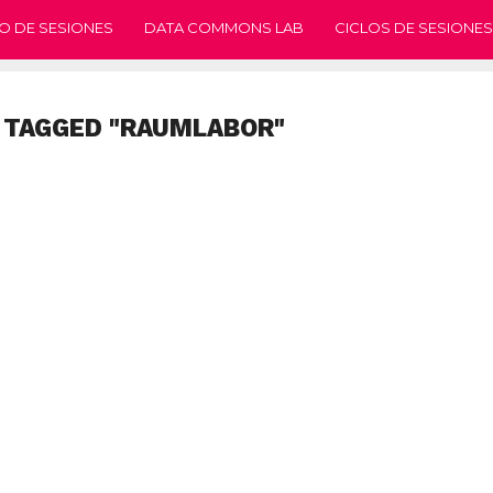
O DE SESIONES
DATA COMMONS LAB
CICLOS DE SESIONES
 TAGGED "RAUMLABOR"