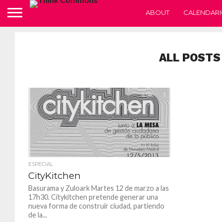
ABOUT
CALENDARI
ALL POSTS
4.9K
1
ESPECIAL
CityKitchen
Basurama y Zuloark Martes 12 de marzo a las
17h30. Citykitchen pretende generar una
nueva forma de construir ciudad, partiendo
de la...