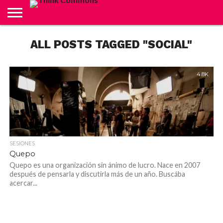
ABOUT
ALL POSTS TAGGED "SOCIAL"
CARRITO
CONTACTO
CRÉDITOS
FINALIZAR
INICIO
LIVE
MI
TIENDA
COMPRA
CUENTA
4.8K
SESIONES
Quepo
Quepo es una organización sin ánimo de lucro. Nace en 2007
después de pensarla y discutirla más de un año. Buscába
acercar...