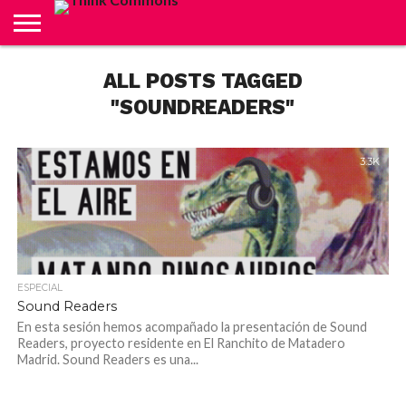
ABOUT
ALL POSTS TAGGED
CARRITO
CONTACTO
CRÉDITOS
FINALIZAR
INICIO
LIVE
MI
TIENDA
COMPRA
CUENTA
"SOUNDREADERS"
3.3K
ESPECIAL
Sound Readers
En esta sesión hemos acompañado la presentación de Sound
Readers, proyecto residente en El Ranchito de Matadero
Madrid. Sound Readers es una...