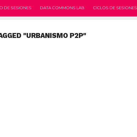
O DE SESIONES
DATA COMMONS LAB
CICLOS DE SESIONES
AGGED "URBANISMO P2P"