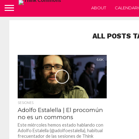
ABOUT
CALENDARI
ALL POSTS T
6.6K
SESIONES
Adolfo Estalella | El procomún
no es un commons
Este miércoles hemos estado hablando con
Adolfo Estalella (@adolfoestalella), habitual
frecuentador de las sesiones de Think