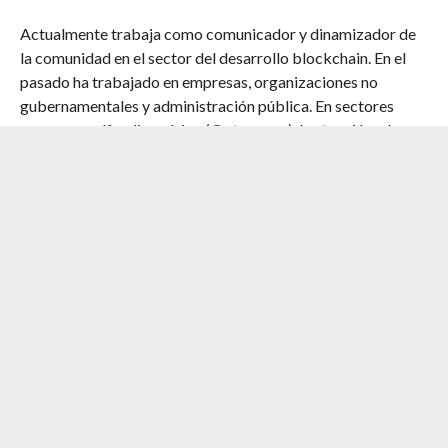
Actualmente trabaja como comunicador y dinamizador de
la comunidad en el sector del desarrollo blockchain. En el
pasado ha trabajado en empresas, organizaciones no
gubernamentales y administración pública. En sectores
como crowdfunding cívico (
Goteo.org
), la atención a los
MENA, el software libre o la educación ambiental.
Recientemente ha organizado el movimiento
#Enstoquenlafibra, que nace en la Ribera d’Ebre para
reclamar infraestructuras de telecomunicaciones con
criterios procomún con un foco en las zonas rurales de
Cataluña. Por otro lado es miembro de la comunidad
Guifi.net desde hace 9 años.
También ha impulsado el proyecto Foodcoop Barcelona con
el objetivo de poner en marcha un proyecto de
supermercado cooperativo en la ciudad condal inspirado en
el supermercado Foodcoop Park Slope (EUA), y ha formado