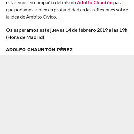
estaremos en compañía del mismo
Adolfo Chautón
para
que podamos ir bien en profundidad en las reflexiones sobre
la idea de Ámbito Cívico.
Os esperamos este jueves 14 de febrero 2019 a las 19h
(Hora de Madrid)
ADOLFO CHAUNTÓN PÉREZ
Geógrafo, facilitador en innovación social abierta y civic
designer, acompaña procesos de transición
sistémica/territorial.
Trabaja con la mirada puesta sobre el acompañamiento
para la aplicación de la innovación social abierta en ámbito
educativos y organizacionales y en dinámicas de desarrollo
territorial, basándoses en la generación y consolidación de
capacidades emprendedoras y su transferencia hacia
procesos de diseño cívico y emprendimiento sistémico.