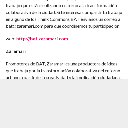
trabajo que están realizando en torno a la transformación
colaborativa de la ciudad. Si te interesa compartir tu trabajo
en alguno de los Think Commons BAT envíanos un correo a
bat@zaramari.com para que coordinemos tu participación.
web:
http://bat.zaramari.com
Zaramari
Promotores de BAT, Zaramari es una productora de ideas
que trabaja por la transformación colaborativa del entorno
urbano a partir de la creatividad y la implicación ciudadana.
Su práctica diaria gira en torno a la pedagogía urbana, la
producción cultural, la comunicación y la creatividad
aplicada.
web:
www.zaramari.com
twitter:
@bat_info