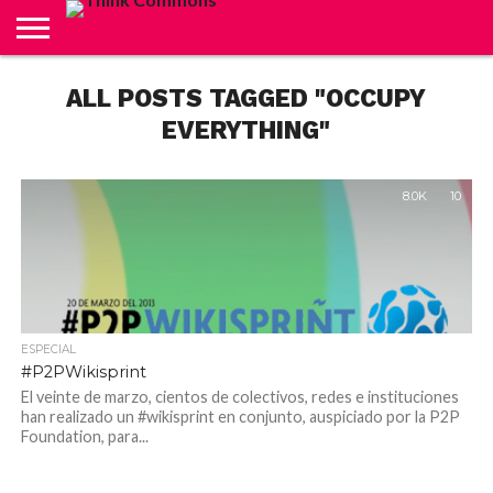
ABOUT
ALL POSTS TAGGED "OCCUPY
CARRITO
CONTACTO
CRÉDITOS
FINALIZAR
INICIO
LIVE
MI
TIENDA
COMPRA
CUENTA
EVERYTHING"
8.0K
10
ESPECIAL
#P2PWikisprint
El veinte de marzo, cientos de colectivos, redes e instituciones
han realizado un #wikisprint en conjunto, auspiciado por la P2P
Foundation, para...