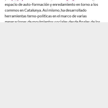
espacio de auto-formación y enredamiento en torno a los
commos en Catalunya. Así mismo, ha desarrollado
herramientas terno-políticas en el marco de varias
generaciones de movimientos sociales desde finales de los
90.
Sostiene su actividad trabajando como investigadora en
instituciones Universitarias. Como miembro del centro
Berkman por Internet y la Sociedad (Boston)
(
http://cyber.law.harvard.edu/
), investiga, junto al equipo
de Yochai Benkler, las cualidades democráticas del debate y
la participación en el espacio publico en red, así como las
dinámicas de la producción colaborativa entre iguales.
Dando continuidad a la tesis doctoral que desarrollo en el
Instituto Universitario Europeo (Florencia) en la que analizo
– a partir de la combinación de métodos cuantitativos y
cualitativos – como los diversos modelos de gobernanza
condicionan la producción colaborativa
(www.onlinecreation.info).