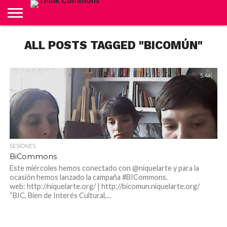
ABOUT
ALL POSTS TAGGED "BICOMÚN"
CARRITO
CONTACTO
CRÉDITOS
FINALIZAR
INICIO
LIVE
MI
TIENDA
COMPRA
CUENTA
5.4K
SESIONES
BiCommons
Este miércoles hemos conectado con @niquelarte y para la
ocasión hemos lanzado la campaña #BICommons.
web: http://niquelarte.org/ | http://bicomun.niquelarte.org/
“BIC, Bien de Interés Cultural,...