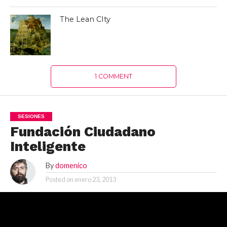
The Lean CIty
1 COMMENT
SESIONES
Fundación Ciudadano
Inteligente
By
domenico
Posted on
enero 23, 2013