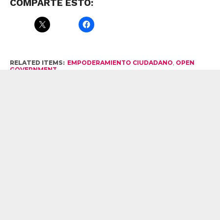
COMPARTE ESTO:
RELATED ITEMS:
EMPODERAMIENTO CIUDADANO
,
OPEN
GOVERNMENT
CLICK TO COMMENT
Innovación Social en Latino América
La Galería de Magdalena
MOST POPULAR
MEET COMMONS
Meet Commons | Cómo y Cuando