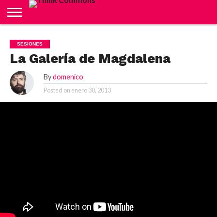
ABOUT
CARRITO
CONTACTO
CRÉDITOS
FINALIZAR
INICIO
LIVE
MI
TIENDA
SESIONES
COMPRA
CUENTA
La Galería de Magdalena
By
domenico
Posted on
enero 30, 2013