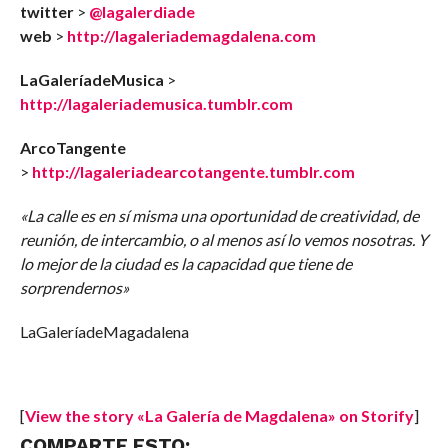
twitter
>
@lagalerdiade
web
>
http://lagaleriademagdalena.com
LaGaleríadeMusica
>
http://lagaleriademusica.tumblr.com
ArcoTangente
>
http://lagaleriadearcotangente.tumblr.com
«La calle es en sí misma una oportunidad de creatividad, de
reunión, de intercambio, o al menos así lo vemos nosotras. Y
lo mejor de la ciudad es la capacidad que tiene de
sorprendernos»
LaGaleríadeMagadalena
[
View the story «La Galería de Magdalena» on Storify
]
COMPARTE ESTO: