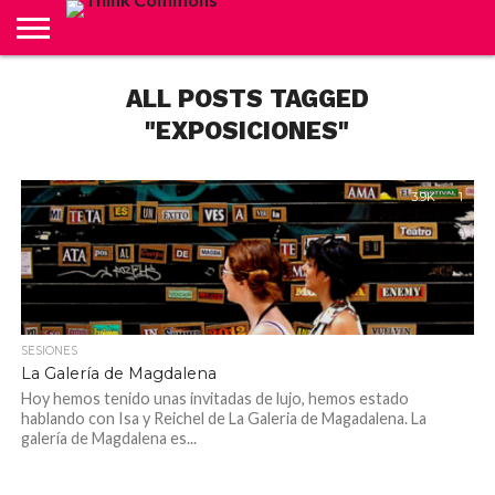
ABOUT
ALL POSTS TAGGED
CARRITO
CONTACTO
CRÉDITOS
FINALIZAR
INICIO
LIVE
MI
TIENDA
COMPRA
CUENTA
"EXPOSICIONES"
3.9K
1
SESIONES
La Galería de Magdalena
Hoy hemos tenido unas invitadas de lujo, hemos estado
hablando con Isa y Reichel de La Galeria de Magadalena. La
galería de Magdalena es...