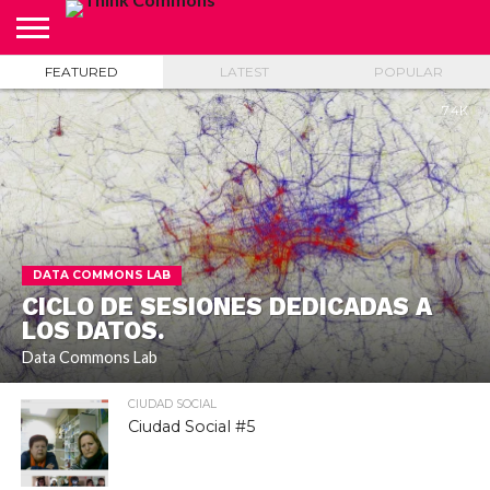
FEATURED
LATEST
POPULAR
ABOUT
CARRITO
CONTACTO
CRÉDITOS
FINALIZAR
INICIO
LIVE
MI
TIENDA
COMPRA
CUENTA
7.4K
DATA COMMONS LAB
CICLO DE SESIONES DEDICADAS A
LOS DATOS.
Data Commons Lab
CIUDAD SOCIAL
Ciudad Social #5